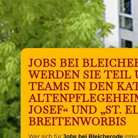
JOBS BEI BLEICHE
WERDEN SIE TEIL
TEAMS IN DEN KA
ALTENPFLEGEHEIM
JOSEF“ UND „ST. E
BREITENWORBIS
Wer sich für
Jobs bei Bleicherode
inter