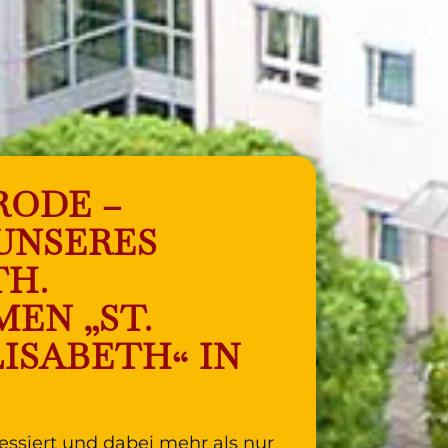
RODE –
 UNSERES
TH.
EN „ST.
LISABETH“ IN
essiert und dabei mehr als nur